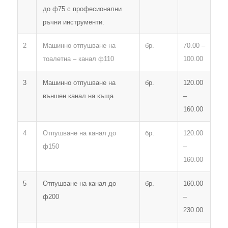
до ф75 с професионални
ръчни инструменти.
2
Машинно отпушване на
бр.
70.00 –
тоалетна – канал ф110
100.00
3
Машинно отпушване на
бр.
120.00
външен канал на къща
–
160.00
4
Отпушване на канал до
бр.
120.00
ф150
–
160.00
5
Отпушване на канал до
бр.
160.00
ф200
–
230.00