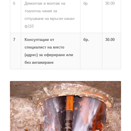
6
Демонтаж и монтаж на
бр.
30.00
тоалетна чиния за
отпушване на мръсен канал
ф110
7
Консултации от
бр.
30.00
специалист на място
(адрес) за офериране или
без ангажиране