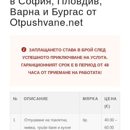
в София, Пловдив,
Варна и Бургас от
Професионално отпушване на
Otpushvane.net
канали, тоалетни, сифони и шахти
по домовете в София и района на
разумни и достъпни цени.
ЗАПЛАЩАНЕТО СТАВА В БРОЙ СЛЕД
УСПЕШНОТО ПРИКЛЮЧВАНЕ НА УСЛУГА.
ГАРАНЦИОННИЯТ СРОК Е В ПЕРИОД ОТ 48
ЧАСА ОТ ПРИЕМАНЕ НА РАБОТАТА!
№
ОПИСАНИЕ
МЯРКА
ЦЕНА
(€)
1
Отпушване на тоалетна,
бр.
40.00 –
мивка, тръби баня и кухня
60.00